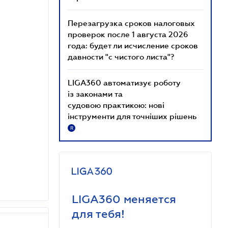
Перезагрузка сроков налоговых
проверок после 1 августа 2026
года: будет ли исчисление сроков
давности "с чистого листа"?
LIGA360 автоматизує роботу
із законами та
судовою практикою: нові
інструменти для точніших рішень
R
LIGA360 меняется
для тебя!