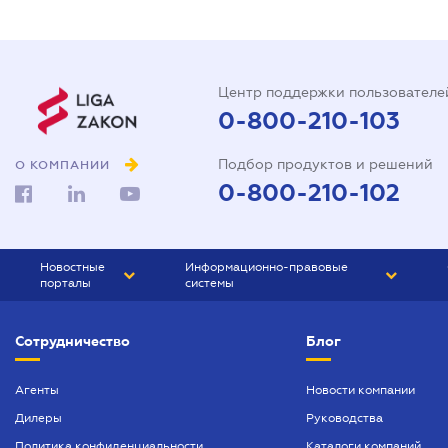
Центр поддержки пользователе
0-800-210-103
Подбор продуктов и решений
О КОМПАНИИ
0-800-210-102
Новостные
Информационно-правовые
порталы
системы
ЮРЛИГА
Право Украины
Сотрудничество
Блог
БИЗНЕС
ГРАНД
БУХГАЛТЕР.ua
ПРАЙМ
Агенты
Новости компании
Дилеры
Руководства
БУХГАЛТЕР ПРОФ
Политика конфиденциальности
Каталоги компаний