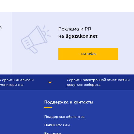
й
Реклама и PR
ligazakon.net
на
ТАРИФЫ
Сервисы анализа и
Сервисы электронной отчетности и
мониторинга
документооборота
CONTR AGENT
Liga:REPORT
Поддержка и контакты
SMS-МАЯК
VERDICTUM
Поддержка абонентов
Напишите нам
SEMANTRUM
Рассылки