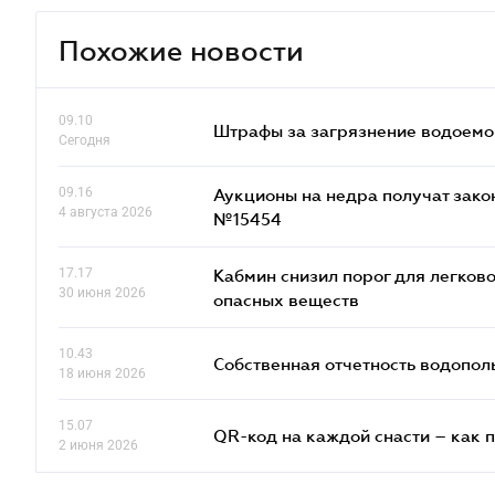
Похожие новости
09.10
Штрафы за загрязнение водоемов
Сегодня
09.16
Аукционы на недра получат зако
4 августа 2026
№15454
17.17
Кабмин снизил порог для легко
30 июня 2026
опасных веществ
10.43
Собственная отчетность водопол
18 июня 2026
15.07
QR-код на каждой снасти – как 
2 июня 2026