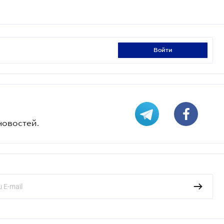
войти
новостей.