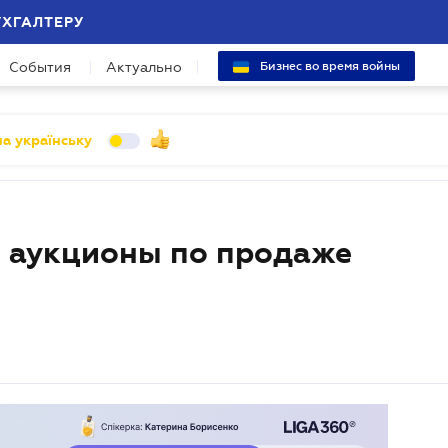
УХГАЛТЕРУ
События
Актуально
Бизнес во время войны
а українську
 аукционы по продаже