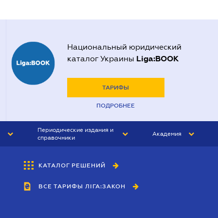
Национальный юридический
Liga:BOOK
каталог Украины
ТАРИФЫ
ПОДРОБНЕЕ
Периодические издания и
Академия
справочники
ЮРИСТ&ЗАКОН
АКАДЕМИЯ ЛІГА:ЗАКОН
КАТАЛОГ РЕШЕНИЙ
БУХГАЛТЕР&ЗАКОН
ВСЕ ТАРИФЫ ЛІГА:ЗАКОН
ВЕСТНИК МСФО
ИНТЕРБУХ