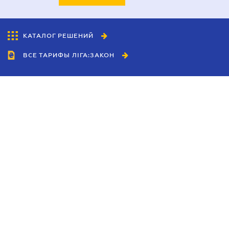
КАТАЛОГ РЕШЕНИЙ
ВСЕ ТАРИФЫ ЛІГА:ЗАКОН
Сотрудничество
Агенты
Дилеры
Политика
конфиденциальности
Условия использования
сайта
Реклама
Блог
Новости компании