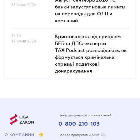
28 июля 2026
банки запустят новые лимиты
на переводы для ФЛП и
компаний
16.14
Криптовалюта під прицілом
17 июля 2026
БЕБ та ДПС: експерти
TAX Podcast розповідають, як
формується кримінальна
справа і податкові
донарахування
Центр поддержки пользователей
0-800-210-103
О КОМПАНИИ
Подбор продуктов и решений