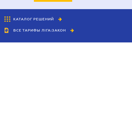
КАТАЛОГ РЕШЕНИЙ
ВСЕ ТАРИФЫ ЛІГА:ЗАКОН
Сотрудничество
Агенты
Дилеры
Политика
конфиденциальности
Условия использования
сайта
Реклама
Блог
Новости компании