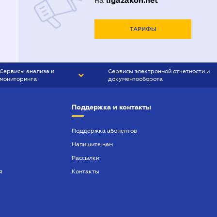
ligazakon.net
на
ТАРИФЫ
Сервисы анализа и
Сервисы электронной отчетности и
мониторинга
документооборота
CONTR AGENT
Liga:REPORT
Поддержка и контакты
SMS-МАЯК
VERDICTUM
Поддержка абонентов
Напишите нам
SEMANTRUM
Рассылки
SMS-МАЯК ИПОТЕКА
я
Контакты