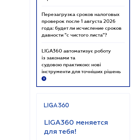
Перезагрузка сроков налоговых
проверок после 1 августа 2026
года: будет ли исчисление сроков
давности "с чистого листа"?
LIGA360 автоматизує роботу
із законами та
судовою практикою: нові
інструменти для точніших рішень
R
LIGA360 меняется
для тебя!