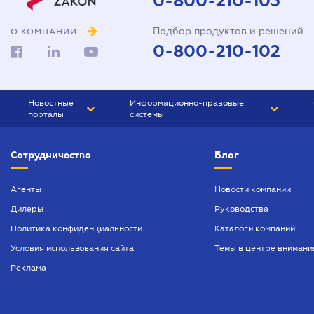
0-800-210-103
Подбор продуктов и решений
О КОМПАНИИ
0-800-210-102
Новостные
Информационно-правовые
порталы
системы
ЮРЛИГА
Право Украины
Сотрудничество
Блог
БИЗНЕС
ГРАНД
БУХГАЛТЕР.ua
ПРАЙМ
Агенты
Новости компании
Дилеры
Руководства
БУХГАЛТЕР ПРОФ
Политика конфиденциальности
Каталоги компаний
ЮРИСТ ПРОФ
Условия использования сайта
Темы в центре внимани
ЮРИСТ
Реклама
ПІДПРИЄМЕЦЬ