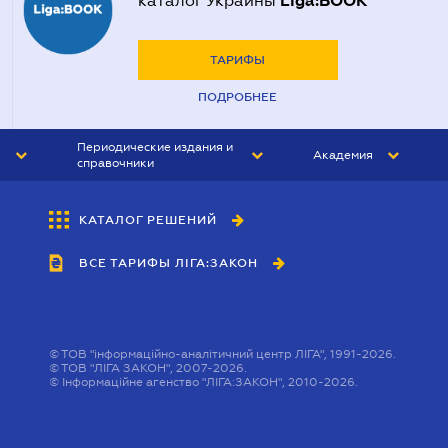
Liga:BOOK
каталог Украины
ТАРИФЫ
ПОДРОБНЕЕ
Периодические издания и
Академия
справочники
ЮРИСТ&ЗАКОН
АКАДЕМИЯ ЛІГА:ЗАКОН
КАТАЛОГ РЕШЕНИЙ
БУХГАЛТЕР&ЗАКОН
ВСЕ ТАРИФЫ ЛІГА:ЗАКОН
ВЕСТНИК МСФО
ИНТЕРБУХ
ЛИЧНЫЙ ЭКСПЕРТ
©
ТОВ "інформаційно-аналітичний центр ЛІГА", 1991-2026.
©
ТОВ "ЛІГА ЗАКОН", 2007-2026.
©
Інформаційне агенство "ЛІГА:ЗАКОН", 2010-2026.