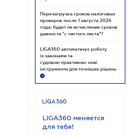
Перезагрузка сроков налоговых
проверок после 1 августа 2026
года: будет ли исчисление сроков
давности "с чистого листа"?
LIGA360 автоматизує роботу
із законами та
судовою практикою: нові
інструменти для точніших рішень
R
LIGA360 меняется
для тебя!