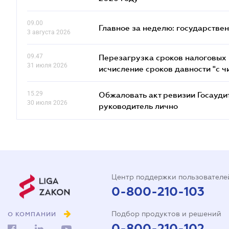
09.00
Главное за неделю: государстве
3 августа 2026
09.47
Перезагрузка сроков налоговых п
31 июля 2026
исчисление сроков давности "с чи
15.29
Обжаловать акт ревизии Госаудит
30 июля 2026
руководитель лично
Центр поддержки пользователе
0-800-210-103
Подбор продуктов и решений
О КОМПАНИИ
0-800-210-102