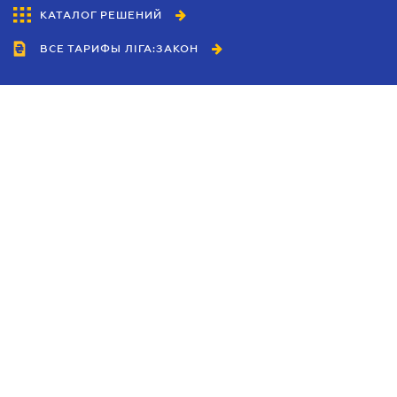
КАТАЛОГ РЕШЕНИЙ
ВСЕ ТАРИФЫ ЛІГА:ЗАКОН
Сотрудничество
Агенты
Дилеры
Политика
конфиденциальности
Условия использования
сайта
Реклама
Блог
Новости компании
Руководства
Каталоги компаний