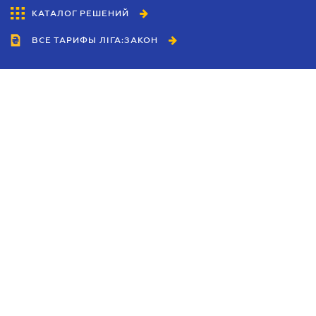
КАТАЛОГ РЕШЕНИЙ
ВСЕ ТАРИФЫ ЛІГА:ЗАКОН
Сотрудничество
Агенты
Дилеры
Политика
конфиденциальности
Условия использования
сайта
Реклама
Блог
Новости компании
Руководства
Каталоги компаний