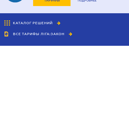
ТАРИФЫ
ПОДРОБНЕЕ
КАТАЛОГ РЕШЕНИЙ
ВСЕ ТАРИФЫ ЛІГА:ЗАКОН
Сотрудничество
Агенты
Дилеры
Политика
конфиденциальности
Условия использования
сайта
Реклама
Блог
Новости компании