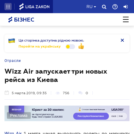
RU
БІЗНЕС
Ця сторінка доступна рідною мовою.
Перейти на українську
Отрасли
Wizz Air запускает три новых
рейса из Киева
5 марта 2019, 09:35
756
0
Реклама
Wizz Air
1 марта начал выполнять полеты по маршруту