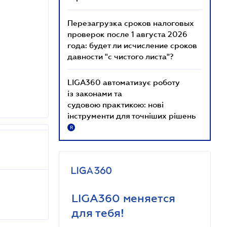
Перезагрузка сроков налоговых
проверок после 1 августа 2026
года: будет ли исчисление сроков
давности "с чистого листа"?
LIGA360 автоматизує роботу
із законами та
судовою практикою: нові
інструменти для точніших рішень
R
LIGA360 меняется
для тебя!