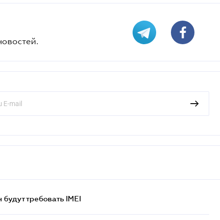
новостей.
н будут требовать IMEI