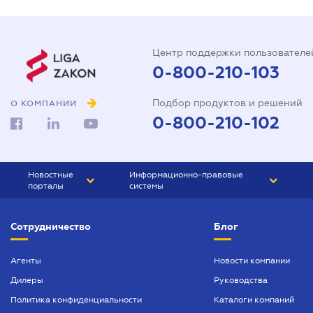
Центр поддержки пользователе
0-800-210-103
Подбор продуктов и решений
О КОМПАНИИ
0-800-210-102
Новостные
Информационно-правовые
порталы
системы
ЮРЛИГА
Право Украины
Сотрудничество
Блог
БИЗНЕС
ГРАНД
БУХГАЛТЕР.ua
ПРАЙМ
Агенты
Новости компании
Дилеры
Руководства
БУХГАЛТЕР ПРОФ
Политика конфиденциальности
Каталоги компаний
ЮРИСТ ПРОФ