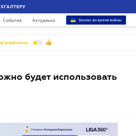
УХГАЛТЕРУ
События
Актуально
Бизнес во время войны
а українську
ожно будет использовать
л