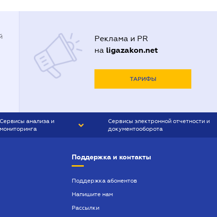
й
Реклама и PR
ligazakon.net
на
ТАРИФЫ
Сервисы анализа и
Сервисы электронной отчетности и
мониторинга
документооборота
CONTR AGENT
Liga:REPORT
Поддержка и контакты
SMS-МАЯК
VERDICTUM
Поддержка абонентов
Напишите нам
SEMANTRUM
Рассылки
SMS-МАЯК ИПОТЕКА