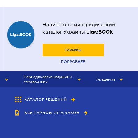
Национальный юридический
Liga:BOOK
каталог Украины
ТАРИФЫ
ПОДРОБНЕЕ
Периодические издания и
Академия
справочники
ЮРИСТ&ЗАКОН
АКАДЕМИЯ ЛІГА:ЗАКОН
КАТАЛОГ РЕШЕНИЙ
БУХГАЛТЕР&ЗАКОН
ВСЕ ТАРИФЫ ЛІГА:ЗАКОН
ВЕСТНИК МСФО
ИНТЕРБУХ
ЛИЧНЫЙ ЭКСПЕРТ