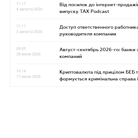
11.11
Від посилок до інтернет-продажі
4 августа 2026
випуску TAX Podcast
11.11
Доступ ответственного работника
3 августа 2026
руководителя компании
09.05
Август-сентябрь 2026-го: банки
28 июля 2026
компаний
16.14
Криптовалюта під прицілом БЕБ т
17 июля 2026
формується кримінальна справа 