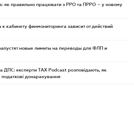
в: як правильно працювати з РРО та ПРРО – у новому
 к кабинету финмониторинга зависит от действий
 запустят новые лимиты на переводы для ФЛП и
а ДПС: експерти TAX Podcast розповідають, як
і податкові донарахування