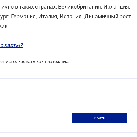
ично в таких странах: Великобритания, Ирландия,
рг, Германия, Италия, Испания. Динамичный рост
вия.
с карты?
Смартфоны на Android можно будет использовать как платежный терминал
войти