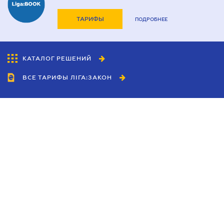
ТАРИФЫ
ПОДРОБНЕЕ
КАТАЛОГ РЕШЕНИЙ
ВСЕ ТАРИФЫ ЛІГА:ЗАКОН
Сотрудничество
Агенты
Дилеры
Политика
конфиденциальности
Условия использования
сайта
Реклама
Блог