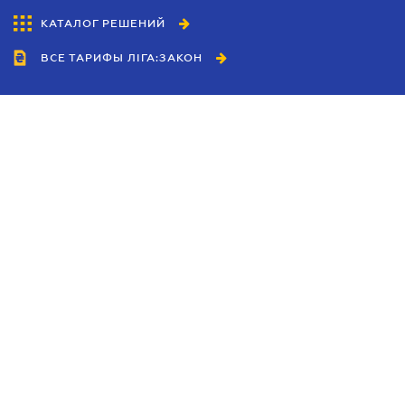
КАТАЛОГ РЕШЕНИЙ
ВСЕ ТАРИФЫ ЛІГА:ЗАКОН
Сотрудничество
Агенты
Дилеры
Политика
конфиденциальности
Условия использования
сайта
Реклама
Блог
Новости компании
Руководства
Каталоги компаний