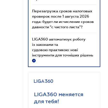
Перезагрузка сроков налоговых
проверок после 1 августа 2026
года: будет ли исчисление сроков
давности "с чистого листа"?
LIGA360 автоматизує роботу
із законами та
судовою практикою: нові
інструменти для точніших рішень
R
LIGA360 меняется
для тебя!