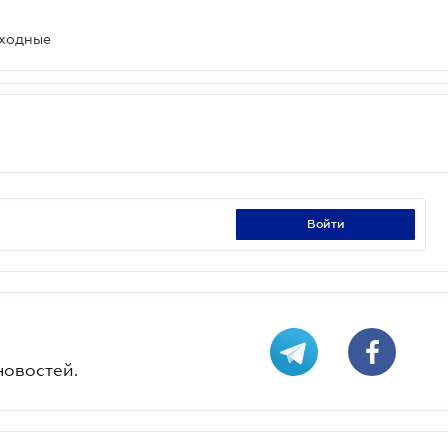
ыходные
войти
новостей.