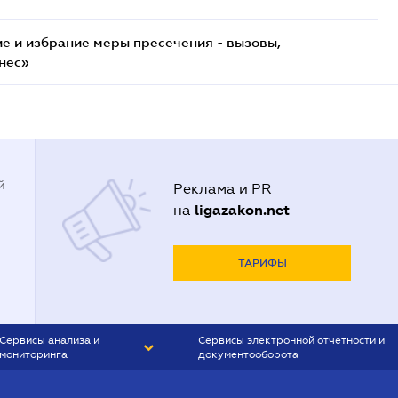
е и избрание меры пресечения - вызовы,
нес»
й
Реклама и PR
ligazakon.net
на
ТАРИФЫ
Сервисы анализа и
Сервисы электронной отчетности и
мониторинга
документооборота
CONTR AGENT
Liga:REPORT