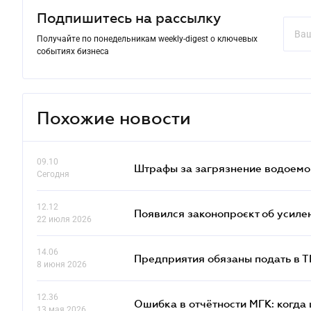
Подпишитесь на рассылку
Получайте по понедельникам weekly-digest о ключевых
событиях бизнеса
Похожие новости
09.10
Штрафы за загрязнение водоемов
Сегодня
12.12
Появился законопроєкт об усиле
22 июля 2026
14.06
Предприятия обязаны подать в 
8 июня 2026
12.36
Ошибка в отчётности МГК: когда 
13 мая 2026