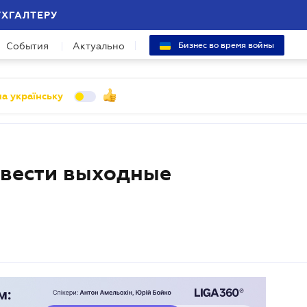
УХГАЛТЕРУ
События
Актуально
Бизнес во время войны
а українську
овести выходные