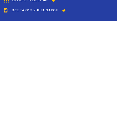
КАТАЛОГ РЕШЕНИЙ
ВСЕ ТАРИФЫ ЛІГА:ЗАКОН
Сотрудничество
Агенты
Дилеры
Политика
конфиденциальности
Условия использования
сайта
Реклама
Блог
Новости компании
Руководства
Каталоги компаний
Темы в центре внимания