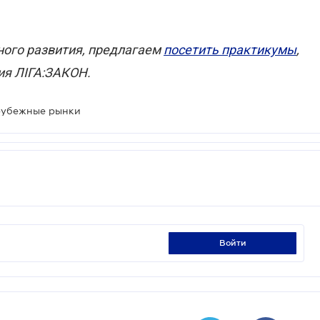
ного развития, предлагаем
посетить практикумы
,
ия ЛІГА:ЗАКОН.
арубежные рынки
войти