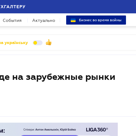
УХГАЛТЕРУ
События
Актуально
Бизнес во время войны
а українську
де на зарубежные рынки