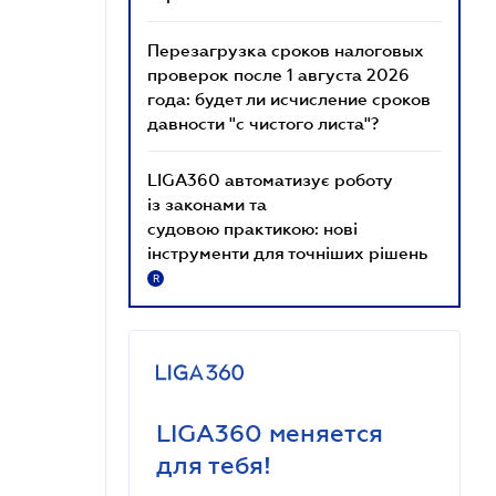
Перезагрузка сроков налоговых
проверок после 1 августа 2026
года: будет ли исчисление сроков
давности "с чистого листа"?
LIGA360 автоматизує роботу
із законами та
судовою практикою: нові
інструменти для точніших рішень
R
LIGA360 меняется
для тебя!