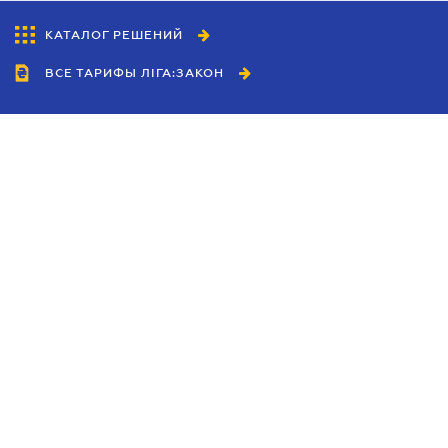
КАТАЛОГ РЕШЕНИЙ
ВСЕ ТАРИФЫ ЛІГА:ЗАКОН
Сотрудничество
Агенты
Дилеры
Политика
конфиденциальности
Условия использования
сайта
Реклама
Блог
Новости компании
Руководства