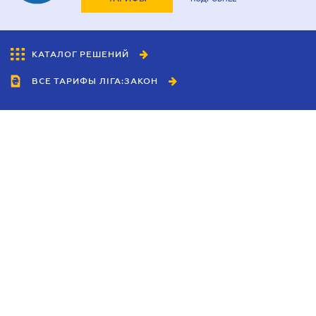
КАТАЛОГ РЕШЕНИЙ
ВСЕ ТАРИФЫ ЛІГА:ЗАКОН
Сотрудничество
Агенты
Дилеры
Политика
конфиденциальности
Условия использования
сайта
Реклама
Блог
Новости компании