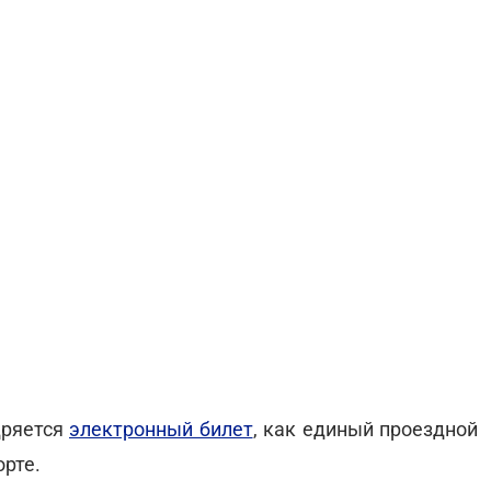
дряется
электронный билет
, как единый проездной
рте.