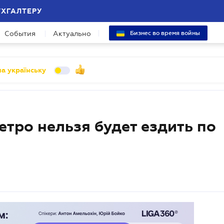
УХГАЛТЕРУ
События
Актуально
Бизнес во время войны
а українську
етро нельзя будет ездить по