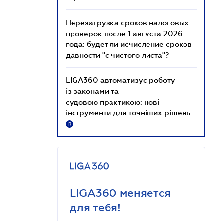
Перезагрузка сроков налоговых
проверок после 1 августа 2026
года: будет ли исчисление сроков
давности "с чистого листа"?
LIGA360 автоматизує роботу
із законами та
судовою практикою: нові
інструменти для точніших рішень
R
LIGA360 меняется
для тебя!