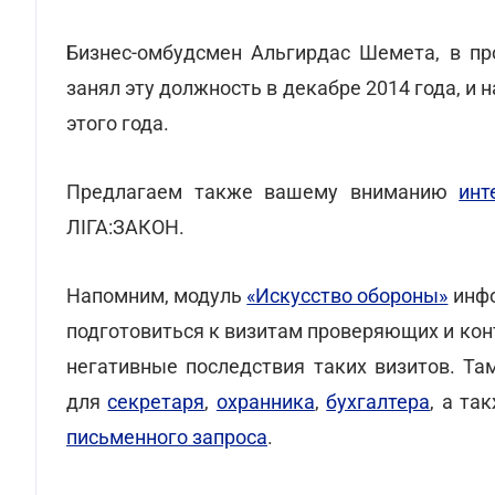
Бизнес-омбудсмен Альгирдас Шемета, в п
занял эту должность в декабре 2014 года, и
этого года.
Предлагаем также вашему вниманию
инт
ЛІГА:ЗАКОН.
Напомним, модуль
«Искусство обороны»
инфо
подготовиться к визитам проверяющих и кон
негативные последствия таких визитов. Та
для
секретаря
,
охранника
,
бухгалтера
, а та
письменного запроса
.