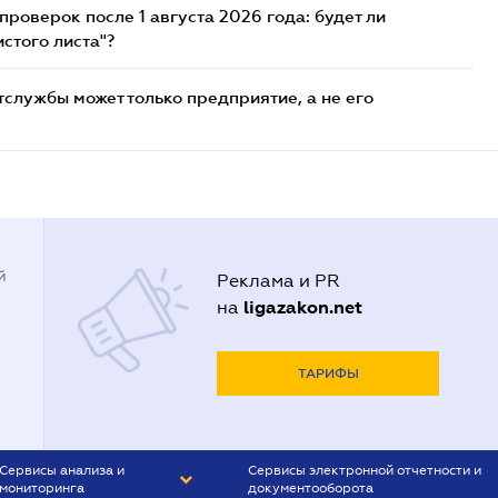
роверок после 1 августа 2026 года: будет ли
стого листа"?
службы может только предприятие, а не его
й
Реклама и PR
ligazakon.net
на
ТАРИФЫ
Сервисы анализа и
Сервисы электронной отчетности и
мониторинга
документооборота