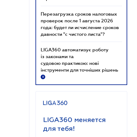
Перезагрузка сроков налоговых
проверок после 1 августа 2026
года: будет ли исчисление сроков
давности "с чистого листа"?
LIGA360 автоматизує роботу
із законами та
судовою практикою: нові
інструменти для точніших рішень
R
LIGA360 меняется
для тебя!