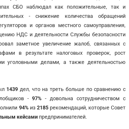
ппах СБО наблюдал как положительные, так и
жительных - снижение количества обращений
егуляторов и органов местного самоуправления,
щению НДС и деятельности Службы безопасности
ровал заметное увеличение жалоб, связанных с
фами в результате налоговых проверок, рост
ми уголовными делами, а также деятельностью
рыл
1439
дел, что на треть больше по сравнению с
алобщиков -
97%
- довольна сотрудничеством с
полнили
94%
из
2185
рекомендаций, которые Совет
льным кейсами
предпринимателей.