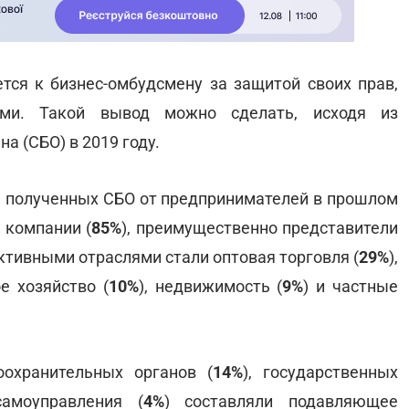
ся к бизнес-омбудсмену за защитой своих прав,
ами. Такой вывод можно сделать, исходя из
а (СБО) в 2019 году.
, полученных СБО от предпринимателей в прошлом
 компании (
85%
), преимущественно представители
активными отраслями стали оптовая торговля (
29%
),
ое хозяйство (
10%
), недвижимость (
9%
) и частные
оохранительных органов (
14%
), государственных
амоуправления (
4%
) составляли подавляющее