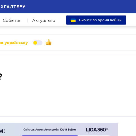
УХГАЛТЕРУ
События
Актуально
Бизнес во время войны
а українську
?