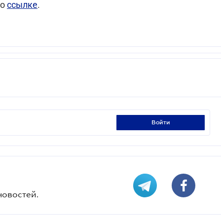
по
ссылке
.
войти
новостей.