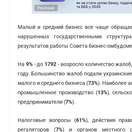
Реклама
Малый и средний бизнес все чаще обращает
нарушенных государственными структур
результатов работы Совета бизнес-омбудсмен
На
9%
- до
1792
- возросло количество жалоб
году. Большинство жалоб подали украинские
малого и среднего бизнеса (
73%
). Наиболее 
промышленное производство (
13%
), сельск
предприниматели (
7%
).
Налоговые вопросы (
61%
), действия прав
регуляторов (
7%
) и органов местного с