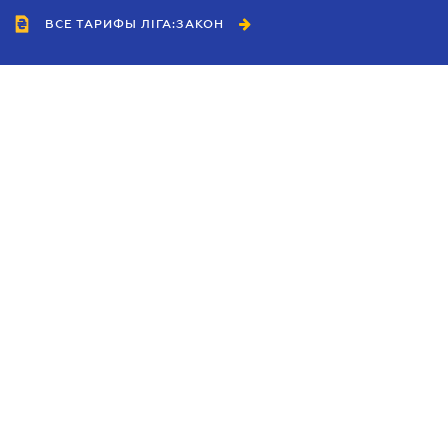
ВСЕ ТАРИФЫ ЛІГА:ЗАКОН
Сотрудничество
Агенты
Дилеры
Политика
конфиденциальности
Условия использования
сайта
Реклама
Блог
Новости компании
Руководства
Каталоги компаний
Темы в центре внимания