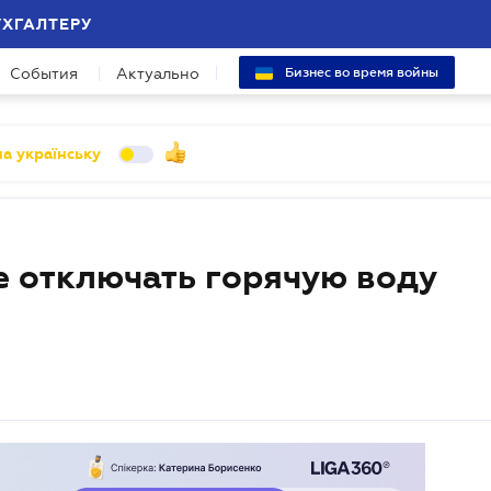
УХГАЛТЕРУ
События
Актуально
Бизнес во время войны
а українську
 отключать горячую воду