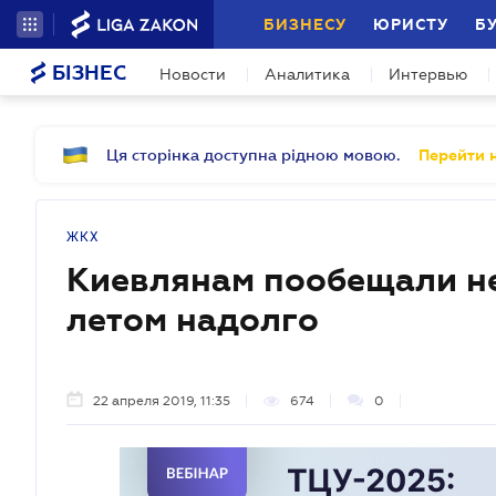
БИЗНЕСУ
ЮРИСТУ
Б
БІЗНЕС
Новости
Аналитика
Интервью
Ця сторінка доступна рідною мовою.
Перейти н
ЖКХ
Киевлянам пообещали не
летом надолго
22 апреля 2019, 11:35
674
0