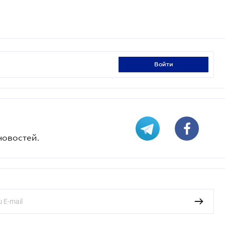
войти
новостей.