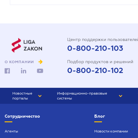
Центр поддержки пользователе
0-800-210-103
Подбор продуктов и решений
О КОМПАНИИ
0-800-210-102
Новостные
Информационно-правовые
порталы
системы
ЮРЛИГА
Право Украины
Сотрудничество
Блог
БИЗНЕС
ГРАНД
БУХГАЛТЕР.ua
ПРАЙМ
Агенты
Новости компании