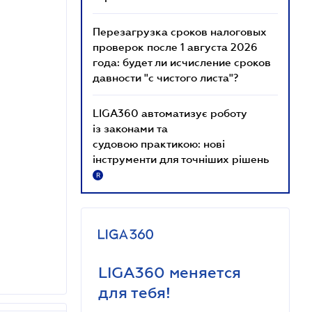
Перезагрузка сроков налоговых
проверок после 1 августа 2026
года: будет ли исчисление сроков
давности "с чистого листа"?
LIGA360 автоматизує роботу
із законами та
судовою практикою: нові
інструменти для точніших рішень
R
LIGA360 меняется
для тебя!