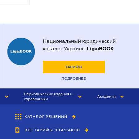
Национальный юридический
Liga:BOOK
каталог Украины
ТАРИФЫ
ПОДРОБНЕЕ
Периодические издания и
Академия
справочники
ЮРИСТ&ЗАКОН
АКАДЕМИЯ ЛІГА:ЗАКОН
КАТАЛОГ РЕШЕНИЙ
БУХГАЛТЕР&ЗАКОН
ВСЕ ТАРИФЫ ЛІГА:ЗАКОН
ВЕСТНИК МСФО