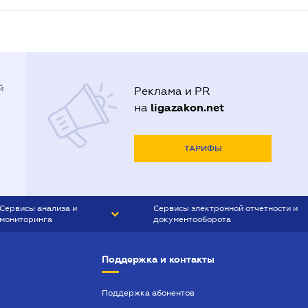
й
Реклама и PR
ligazakon.net
на
ТАРИФЫ
Сервисы анализа и
Сервисы электронной отчетности и
мониторинга
документооборота
CONTR AGENT
Liga:REPORT
Поддержка и контакты
SMS-МАЯК
VERDICTUM
Поддержка абонентов