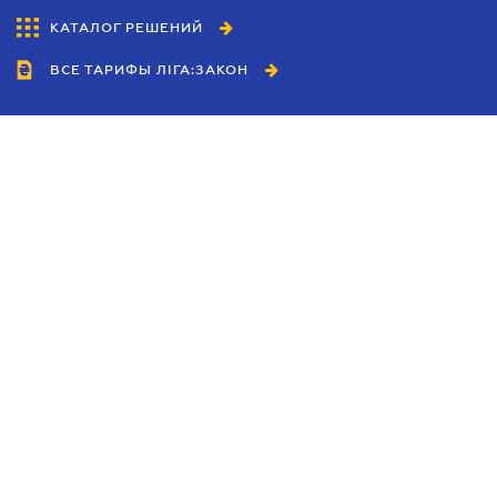
КАТАЛОГ РЕШЕНИЙ
ВСЕ ТАРИФЫ ЛІГА:ЗАКОН
Сотрудничество
Агенты
Дилеры
Политика
конфиденциальности
Условия использования
сайта
Реклама
Блог
Новости компании
Руководства
Каталоги компаний