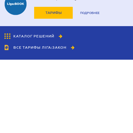
ТАРИФЫ
ПОДРОБНЕЕ
КАТАЛОГ РЕШЕНИЙ
ВСЕ ТАРИФЫ ЛІГА:ЗАКОН
Сотрудничество
Агенты
Дилеры
Политика
конфиденциальности
Условия использования
сайта
Реклама
Блог