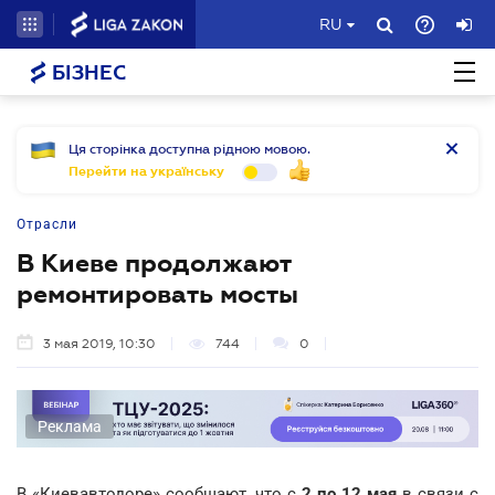
RU
БІЗНЕС
Ця сторінка доступна рідною мовою.
Перейти на українську
Отрасли
В Киеве продолжают
ремонтировать мосты
3 мая 2019, 10:30
744
0
Реклама
В «Киевавтодоре» сообщают, что с
2 по 12 мая
в связи с