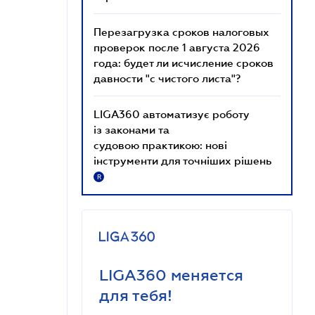
Перезагрузка сроков налоговых
проверок после 1 августа 2026
года: будет ли исчисление сроков
давности "с чистого листа"?
LIGA360 автоматизує роботу
із законами та
судовою практикою: нові
інструменти для точніших рішень
R
LIGA360 меняется
для тебя!