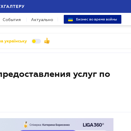
УХГАЛТЕРУ
События
Актуально
Бизнес во время войны
а українську
предоставления услуг по