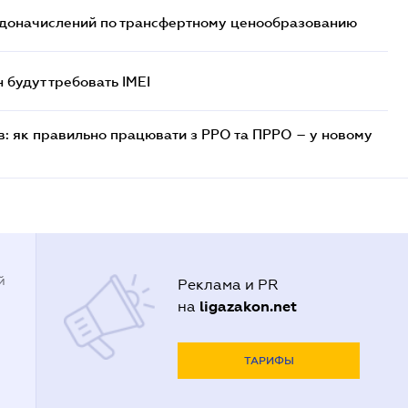
т доначислений по трансфертному ценообразованию
н будут требовать IMEI
в: як правильно працювати з РРО та ПРРО – у новому
й
Реклама и PR
ligazakon.net
на
ТАРИФЫ