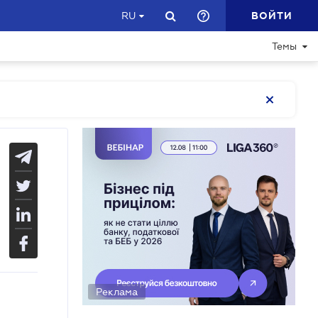
ВОЙТИ
RU
Темы
Реклама