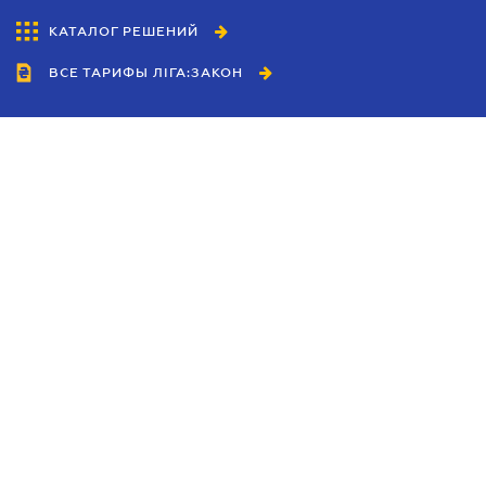
КАТАЛОГ РЕШЕНИЙ
ВСЕ ТАРИФЫ ЛІГА:ЗАКОН
Сотрудничество
Агенты
Дилеры
Политика
конфиденциальности
Условия использования
сайта
Реклама
Блог
Новости компании
Руководства
Каталоги компаний