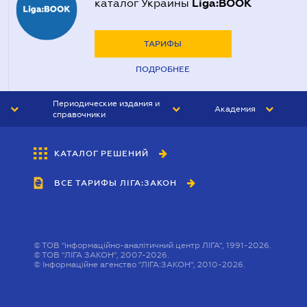
Liga:BOOK
каталог Украины
ТАРИФЫ
ПОДРОБНЕЕ
Периодические издания и
Академия
справочники
ЮРИСТ&ЗАКОН
АКАДЕМИЯ ЛІГА:ЗАКОН
КАТАЛОГ РЕШЕНИЙ
БУХГАЛТЕР&ЗАКОН
ВСЕ ТАРИФЫ ЛІГА:ЗАКОН
ВЕСТНИК МСФО
ИНТЕРБУХ
ЛИЧНЫЙ ЭКСПЕРТ
©
ТОВ "інформаційно-аналітичний центр ЛІГА", 1991-2026.
©
ТОВ "ЛІГА ЗАКОН", 2007-2026.
©
Інформаційне агенство "ЛІГА:ЗАКОН", 2010-2026.