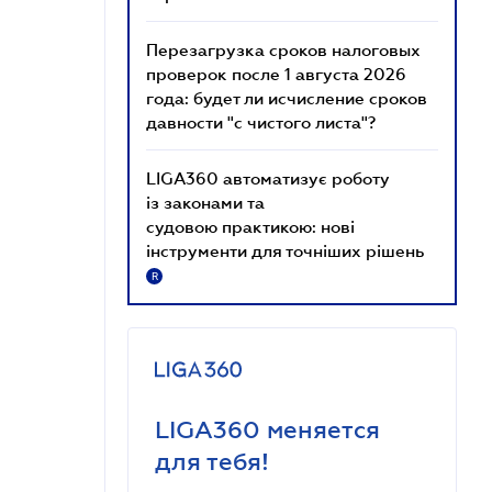
Перезагрузка сроков налоговых
проверок после 1 августа 2026
года: будет ли исчисление сроков
давности "с чистого листа"?
LIGA360 автоматизує роботу
із законами та
судовою практикою: нові
інструменти для точніших рішень
R
LIGA360 меняется
для тебя!