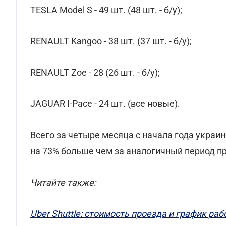
TESLA Model S - 49 шт. (48 шт. - б/у);
RENAULT Kangoo - 38 шт. (37 шт. - б/у);
RENAULT Zoe - 28 (26 шт. - б/у);
JAGUAR I-Pace - 24 шт. (все новые).
Всего за четыре месяца с начала года украи
на 73% больше чем за аналогичный период п
Читайте также:
Uber Shuttle: стоимость проезда и график ра