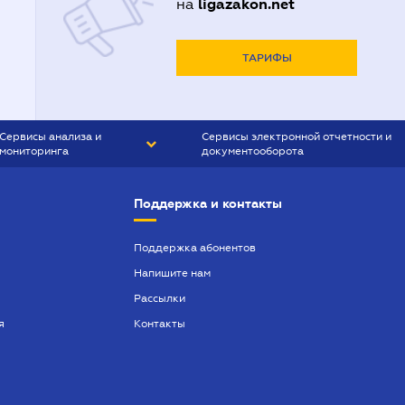
ligazakon.net
на
ТАРИФЫ
Сервисы анализа и
Сервисы электронной отчетности и
мониторинга
документооборота
CONTR AGENT
Liga:REPORT
Поддержка и контакты
SMS-МАЯК
VERDICTUM
Поддержка абонентов
Напишите нам
SEMANTRUM
Рассылки
SMS-МАЯК ИПОТЕКА
я
Контакты