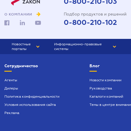
0-800-210-103
Подбор продуктов и решений
О КОМПАНИИ
0-800-210-102
Новостные
Информационно-правовые
порталы
системы
ЮРЛИГА
Право Украины
Сотрудничество
Блог
БИЗНЕС
ГРАНД
БУХГАЛТЕР.ua
ПРАЙМ
Агенты
Новости компании
Дилеры
Руководства
БУХГАЛТЕР ПРОФ
Политика конфиденциальности
Каталоги компаний
ЮРИСТ ПРОФ
Условия использования сайта
Темы в центре внимани
ЮРИСТ
Реклама
ПІДПРИЄМЕЦЬ