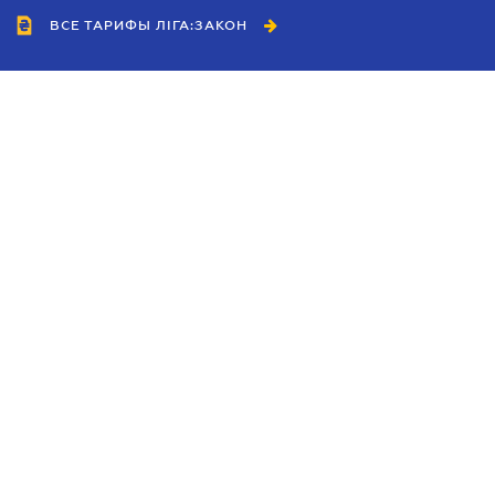
ВСЕ ТАРИФЫ ЛІГА:ЗАКОН
Сотрудничество
Агенты
Дилеры
Политика
конфиденциальности
Условия использования
сайта
Реклама
Блог
Новости компании
Руководства
Каталоги компаний
Темы в центре внимания