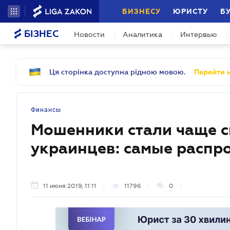
БИЗНЕСУ
ЮРИСТУ
Б
БІЗНЕС
Новости
Аналитика
Интервью
Ця сторінка доступна рідною мовою.
Перейти н
Финансы
Мошенники стали чаще сн
украинцев: самые распр
11 июня 2019, 11:11
11796
0