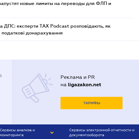
 запустят новые лимиты на переводы для ФЛП и
а ДПС: експерти TAX Podcast розповідають, як
і податкові донарахування
й
Реклама и PR
ligazakon.net
на
ТАРИФЫ
Сервисы анализа и
Сервисы электронной отчетности и
мониторинга
документооборота