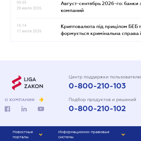
09.05
Август-сентябрь 2026-го: банки
28 июля 2026
компаний
16.14
Криптовалюта під прицілом БЕБ т
17 июля 2026
формується кримінальна справа 
Центр поддержки пользователе
0-800-210-103
Подбор продуктов и решений
О КОМПАНИИ
0-800-210-102
Новостные
Информационно-правовые
порталы
системы