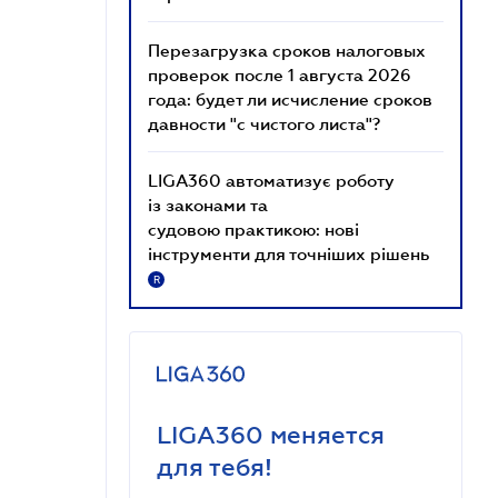
Перезагрузка сроков налоговых
проверок после 1 августа 2026
года: будет ли исчисление сроков
давности "с чистого листа"?
LIGA360 автоматизує роботу
із законами та
судовою практикою: нові
інструменти для точніших рішень
R
LIGA360 меняется
для тебя!