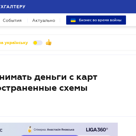
УХГАЛТЕРУ
События
Актуально
Бизнес во время войны
а українську
имать деньги с карт
остраненные схемы