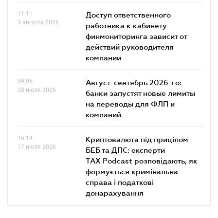
11.11
Доступ ответственного
3 августа 2026
работника к кабинету
финмониторинга зависит от
действий руководителя
компании
09.05
Август-сентябрь 2026-го:
28 июля 2026
банки запустят новые лимиты
на переводы для ФЛП и
компаний
16.14
Криптовалюта під прицілом
17 июля 2026
БЕБ та ДПС: експерти
TAX Podcast розповідають, як
формується кримінальна
справа і податкові
донарахування