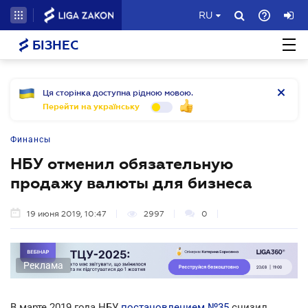
RU
БІЗНЕС
Ця сторінка доступна рідною мовою.
Перейти на українську
Финансы
НБУ отменил обязательную
продажу валюты для бизнеса
19 июня 2019, 10:47
2997
0
Реклама
В марте 2019 года НБУ
постановлением №35
снизил