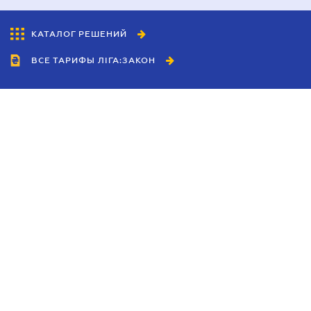
КАТАЛОГ РЕШЕНИЙ
ВСЕ ТАРИФЫ ЛІГА:ЗАКОН
Сотрудничество
Агенты
Дилеры
Политика
конфиденциальности
Условия использования
сайта
Реклама
Блог
Новости компании
Руководства