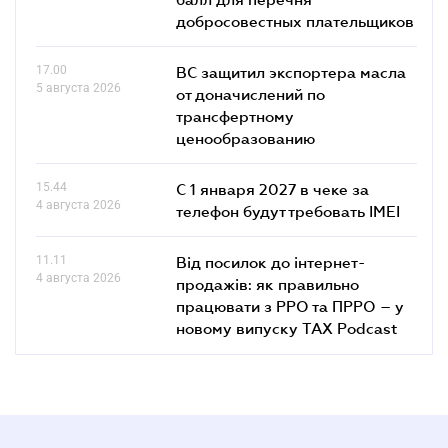
добросовестных плательщиков
17.00
ВС защитил экспортера масла
5 августа 2026
от доначислений по
трансфертному
ценообразованию
15.44
С 1 января 2027 в чеке за
4 августа 2026
телефон будут требовать IMEI
11.11
Від посилок до інтернет-
4 августа 2026
продажів: як правильно
працювати з РРО та ПРРО – у
новому випуску TAX Podcast