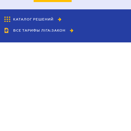
КАТАЛОГ РЕШЕНИЙ
ВСЕ ТАРИФЫ ЛІГА:ЗАКОН
Сотрудничество
Агенты
Дилеры
Политика
конфиденциальности
Условия использования
сайта
Реклама
Блог
Новости компании