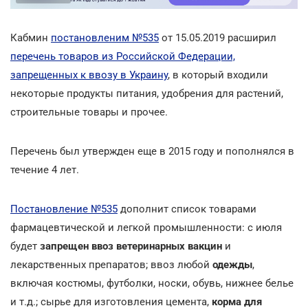
Кабмин
постановленим №535
от 15.05.2019 расширил
перечень товаров из Российской Федерации,
запрещенных к ввозу в Украину
, в который входили
некоторые продукты питания, удобрения для растений,
строительные товары и прочее.
Перечень был утвержден еще в 2015 году и пополнялся в
течение 4 лет.
Постановление №535
дополнит список товарами
фармацевтической и легкой промышленности: с июля
будет
запрещен ввоз ветеринарных вакцин
и
лекарственных препаратов; ввоз любой
одежды
,
включая костюмы, футболки, носки, обувь, нижнее белье
и т.д.; сырье для изготовления цемента,
корма для