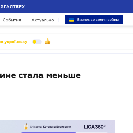
УХГАЛТЕРУ
События
Актуально
Бизнес во время войны
а українську
аине стала меньше