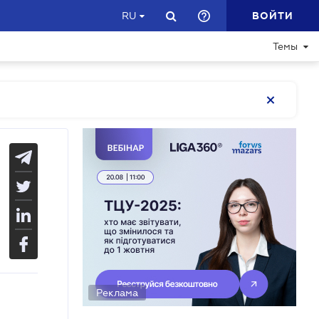
ВОЙТИ
RU
Темы
Реклама