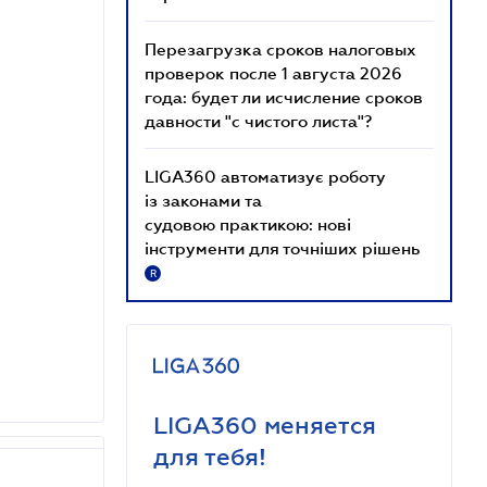
Перезагрузка сроков налоговых
проверок после 1 августа 2026
года: будет ли исчисление сроков
давности "с чистого листа"?
LIGA360 автоматизує роботу
із законами та
судовою практикою: нові
інструменти для точніших рішень
R
LIGA360 меняется
для тебя!