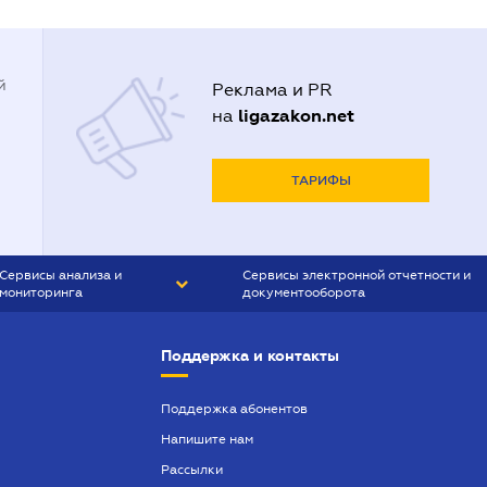
й
Реклама и PR
ligazakon.net
на
ТАРИФЫ
Сервисы анализа и
Сервисы электронной отчетности и
мониторинга
документооборота
CONTR AGENT
Liga:REPORT
Поддержка и контакты
SMS-МАЯК
VERDICTUM
Поддержка абонентов
Напишите нам
SEMANTRUM
Рассылки
SMS-МАЯК ИПОТЕКА