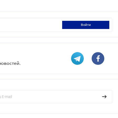
войти
новостей.