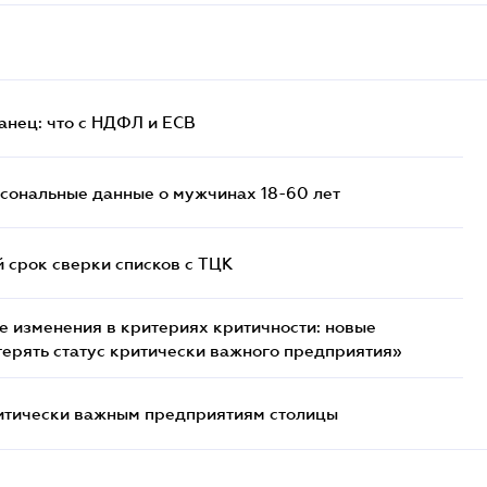
анец: что с НДФЛ и ЕСВ
сональные данные о мужчинах 18-60 лет
й срок сверки списков c ТЦК
 изменения в критериях критичности: новые
терять статус критически важного предприятия»
итически важным предприятиям столицы