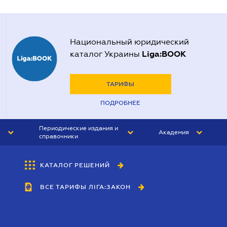
Национальный юридический
Liga:BOOK
каталог Украины
ТАРИФЫ
ПОДРОБНЕЕ
Периодические издания и
Академия
справочники
ЮРИСТ&ЗАКОН
АКАДЕМИЯ ЛІГА:ЗАКОН
КАТАЛОГ РЕШЕНИЙ
БУХГАЛТЕР&ЗАКОН
ВСЕ ТАРИФЫ ЛІГА:ЗАКОН
ВЕСТНИК МСФО
ИНТЕРБУХ
ЛИЧНЫЙ ЭКСПЕРТ