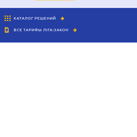
КАТАЛОГ РЕШЕНИЙ
ВСЕ ТАРИФЫ ЛІГА:ЗАКОН
Сотрудничество
Агенты
Дилеры
Политика
конфиденциальности
Условия использования
сайта
Реклама
Блог
Новости компании
Руководства