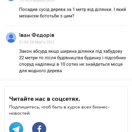
13.10, 6 Апреля 2023
Посадив сусід дерева за 1 метр від ділянки. І який
механізм бототьби з цим?
Іван Федорів
21.54, 28 Марта 2021
Закон абсурд якщо ширина ділянки під забудову
22 метри то після будівництва будинку і підсобних
споруд наділянці в 10 сотих не знайдеться місця
для жодного дерева
Читайте нас в соцсетях.
Подпишитесь, чтоб быть в курсе всех бизнес-
новостей.