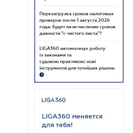
Перезагрузка сроков налоговых
проверок после 1 августа 2026
года: будет ли исчисление сроков
давности "с чистого листа"?
LIGA360 автоматизує роботу
із законами та
судовою практикою: нові
інструменти для точніших рішень
R
LIGA360 меняется
для тебя!