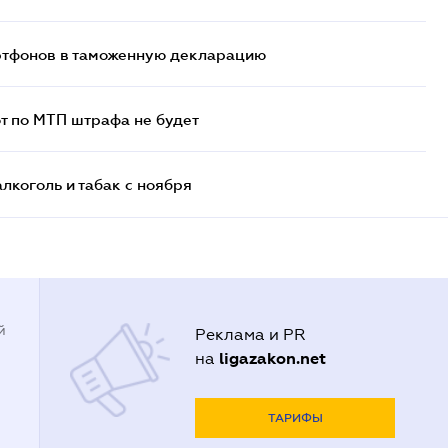
артфонов в таможенную декларацию
т по МТП штрафа не будет
алкоголь и табак с ноября
й
Реклама и PR
ligazakon.net
на
ТАРИФЫ