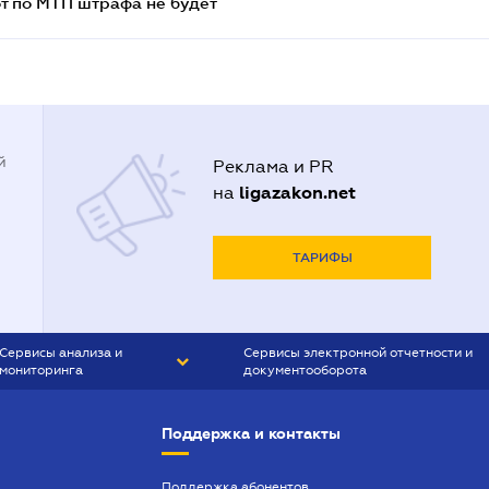
т по МТП штрафа не будет
й
Реклама и PR
ligazakon.net
на
ТАРИФЫ
Сервисы анализа и
Сервисы электронной отчетности и
мониторинга
документооборота
CONTR AGENT
Liga:REPORT
Поддержка и контакты
SMS-МАЯК
VERDICTUM
Поддержка абонентов