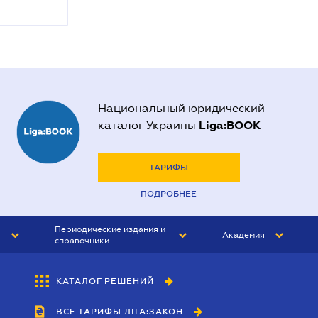
Национальный юридический
Liga:BOOK
каталог Украины
ТАРИФЫ
ПОДРОБНЕЕ
Периодические издания и
Академия
справочники
ЮРИСТ&ЗАКОН
АКАДЕМИЯ ЛІГА:ЗАКОН
КАТАЛОГ РЕШЕНИЙ
БУХГАЛТЕР&ЗАКОН
ВСЕ ТАРИФЫ ЛІГА:ЗАКОН
ВЕСТНИК МСФО