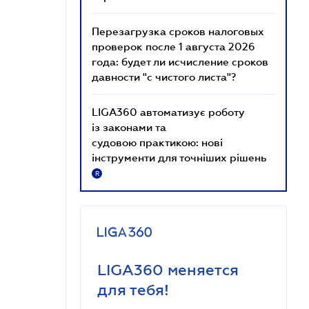
Перезагрузка сроков налоговых
проверок после 1 августа 2026
года: будет ли исчисление сроков
давности "с чистого листа"?
LIGA360 автоматизує роботу
із законами та
судовою практикою: нові
інструменти для точніших рішень
R
LIGA360 меняется
для тебя!