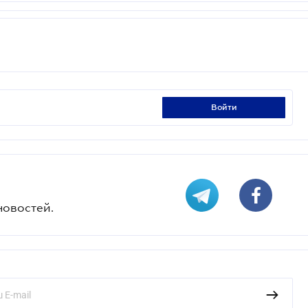
войти
новостей.