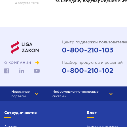
За неподачу подтверждения льго
4 августа 2026
Центр поддержки пользователе
0-800-210-103
Подбор продуктов и решений
О КОМПАНИИ
0-800-210-102
Новостные
Информационно-правовые
порталы
системы
ЮРЛИГА
Право Украины
Сотрудничество
Блог
БИЗНЕС
ГРАНД
БУХГАЛТЕР.ua
ПРАЙМ
Агенты
Новости компании