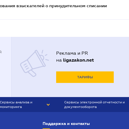
бования взыскателей о принудительном списании
й
Реклама и PR
ligazakon.net
на
ТАРИФЫ
Сервисы анализа и
Сервисы электронной отчетности и
мониторинга
документооборота
CONTR AGENT
Liga:REPORT
Поддержка и контакты
SMS-МАЯК