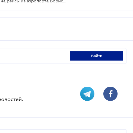
Wizz Air открыл продажу билетов на рейсы из аэропорта Борисполь
войти
новостей.