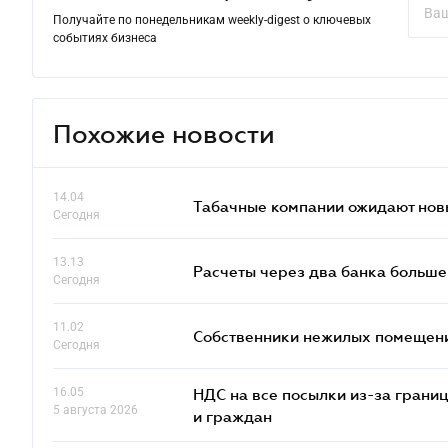
Получайте по понедельникам weekly-digest о ключевых
событиях бизнеса
Похожие новости
14.04
Табачные компании ожидают нов
Сегодня
13.13
Расчеты через два банка больше
Сегодня
11.02
Собственники нежилых помещений
Сегодня
16.05
НДС на все посылки из-за грани
5 августа 2026
и граждан