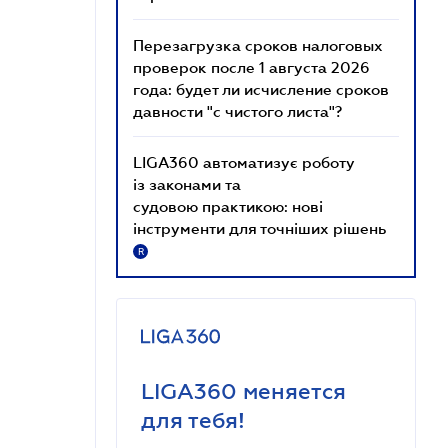
Перезагрузка сроков налоговых
проверок после 1 августа 2026
года: будет ли исчисление сроков
давности "с чистого листа"?
LIGA360 автоматизує роботу
із законами та
судовою практикою: нові
інструменти для точніших рішень
R
LIGA360 меняется
для тебя!