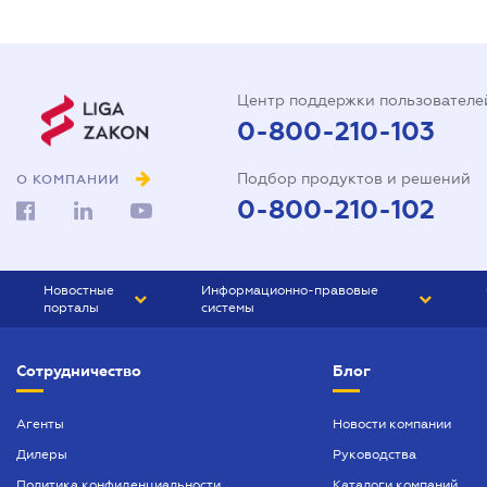
Центр поддержки пользователе
0-800-210-103
Подбор продуктов и решений
О КОМПАНИИ
0-800-210-102
Новостные
Информационно-правовые
порталы
системы
ЮРЛИГА
Право Украины
Сотрудничество
Блог
БИЗНЕС
ГРАНД
БУХГАЛТЕР.ua
ПРАЙМ
Агенты
Новости компании
Дилеры
Руководства
БУХГАЛТЕР ПРОФ
Политика конфиденциальности
Каталоги компаний