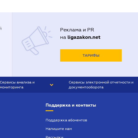
й
Реклама и PR
ligazakon.net
на
ТАРИФЫ
Сервисы анализа и
Сервисы электронной отчетности и
мониторинга
документооборота
CONTR AGENT
Liga:REPORT
Поддержка и контакты
SMS-МАЯК
VERDICTUM
Поддержка абонентов
Напишите нам
SEMANTRUM
Рассылки