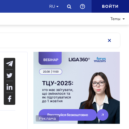
ВОЙТИ
RU
Темы
Реклама