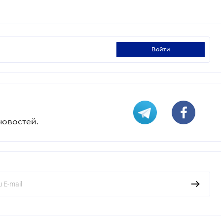
войти
новостей.