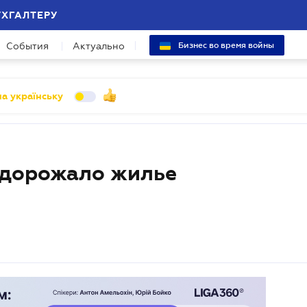
УХГАЛТЕРУ
События
Актуально
Бизнес во время войны
а українську
подорожало жилье