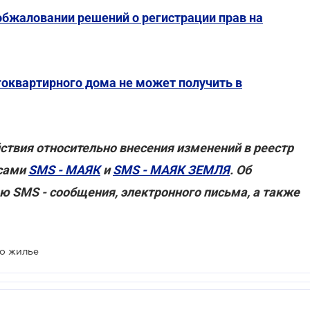
обжаловании решений о регистрации прав на
оквартирного дома не может получить в
ствия относительно внесения изменений в реестр
исами
SMS - МАЯК
и
SMS - МАЯК ЗЕМЛЯ
. Об
ю SMS - сообщения, электронного письма, а также
ло жилье