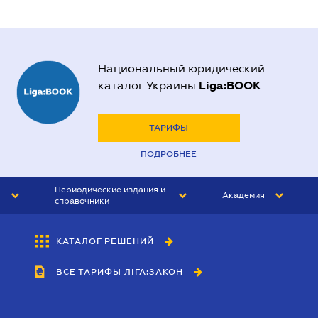
Национальный юридический
Liga:BOOK
каталог Украины
ТАРИФЫ
ПОДРОБНЕЕ
Периодические издания и
Академия
справочники
ЮРИСТ&ЗАКОН
АКАДЕМИЯ ЛІГА:ЗАКОН
КАТАЛОГ РЕШЕНИЙ
БУХГАЛТЕР&ЗАКОН
ВСЕ ТАРИФЫ ЛІГА:ЗАКОН
ВЕСТНИК МСФО
ИНТЕРБУХ