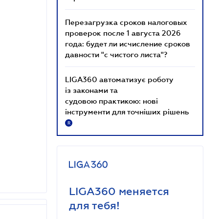
Перезагрузка сроков налоговых
проверок после 1 августа 2026
года: будет ли исчисление сроков
давности "с чистого листа"?
LIGA360 автоматизує роботу
із законами та
судовою практикою: нові
інструменти для точніших рішень
R
LIGA360 меняется
для тебя!