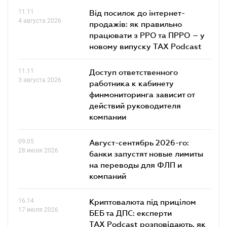
11.11
Від посилок до інтернет-
4 августа 2026
продажів: як правильно
працювати з РРО та ПРРО – у
новому випуску TAX Podcast
11.11
Доступ ответственного
3 августа 2026
работника к кабинету
финмониторинга зависит от
действий руководителя
компании
09.05
Август-сентябрь 2026-го:
28 июля 2026
банки запустят новые лимиты
на переводы для ФЛП и
компаний
16.14
Криптовалюта під прицілом
17 июля 2026
БЕБ та ДПС: експерти
TAX Podcast розповідають, як