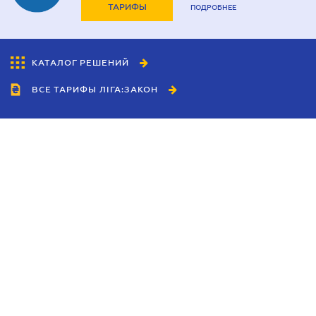
ТАРИФЫ
ПОДРОБНЕЕ
КАТАЛОГ РЕШЕНИЙ
ВСЕ ТАРИФЫ ЛІГА:ЗАКОН
Сотрудничество
Агенты
Дилеры
Политика
конфиденциальности
Условия использования
сайта
Реклама
Блог
Новости компании