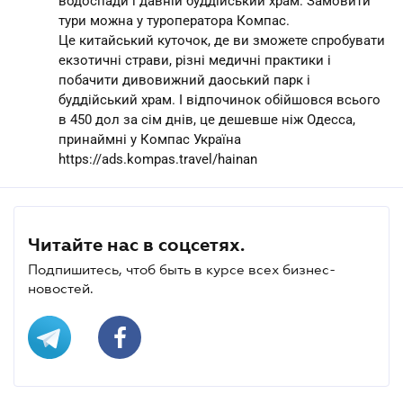
водоспади і давній буддійський храм. Замовити
тури можна у туроператора Компас.
Це китайський куточок, де ви зможете спробувати
екзотичні страви, різні медичні практики і
побачити дивовижний даоський парк і
буддійський храм. І відпочинок обійшовся всього
в 450 дол за сім днів, це дешевше ніж Одесса,
принаймні у Компас Україна
https://ads.kompas.travel/hainan
Читайте нас в соцсетях.
Подпишитесь, чтоб быть в курсе всех бизнес-
новостей.