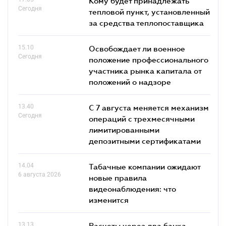
Кому будет принадлежать
Сегодня
тепловой пункт, установленный
за средства теплопоставщика
15.10
Освобождает ли военное
Сегодня
положение профессионального
участника рынка капитала от
положений о надзоре
13.40
С 7 августа меняется механизм
Сегодня
операций с трехмесячными
лимитированными
депозитными сертификатами
14.04
Табачные компании ожидают
6 августа 2026
новые правила
видеонаблюдения: что
изменится
13.13
Расчеты через два банка