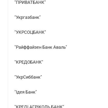
"ПРИВАТБАНК"
"Укргазбанк"
"УКРСОЦБАНК"
"Райффайзен Банк Аваль"
"КРЕДОБАНК"
"УкрСиббанк"
"Ідея Банк"
"КРЕДІ АГРІКОЛЬ БАНК"