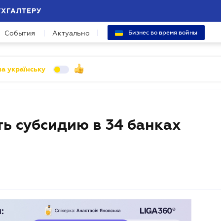
УХГАЛТЕРУ
События
Актуально
Бизнес во время войны
а українську
ь субсидию в 34 банках