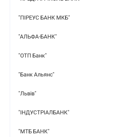
"ПІРЕУС БАНК МКБ"
"АЛЬФА-БАНК"
"ОТП Банк"
"Банк Альянс"
"Львів"
"ІНДУСТРІАЛБАНК"
"МТБ БАНК"