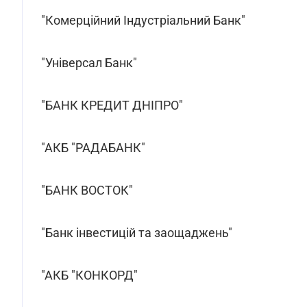
"Комерційний Індустріальний Банк"
"Універсал Банк"
"БАНК КРЕДИТ ДНІПРО"
"АКБ "РАДАБАНК"
"БАНК ВОСТОК"
"Банк інвестицій та заощаджень"
"АКБ "КОНКОРД"