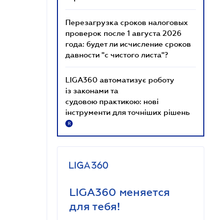
Перезагрузка сроков налоговых
проверок после 1 августа 2026
года: будет ли исчисление сроков
давности "с чистого листа"?
LIGA360 автоматизує роботу
із законами та
судовою практикою: нові
інструменти для точніших рішень
R
LIGA360 меняется
для тебя!