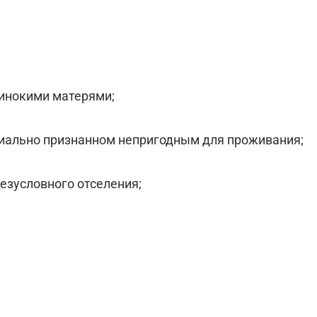
динокими матерями;
циально признанном непригодным для проживания;
безусловного отселения;