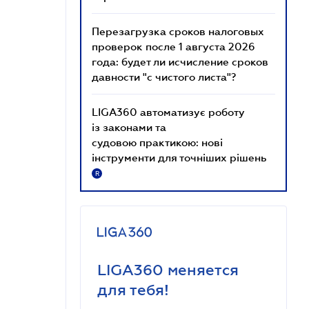
Перезагрузка сроков налоговых
проверок после 1 августа 2026
года: будет ли исчисление сроков
давности "с чистого листа"?
LIGA360 автоматизує роботу
із законами та
судовою практикою: нові
інструменти для точніших рішень
R
LIGA360 меняется
для тебя!