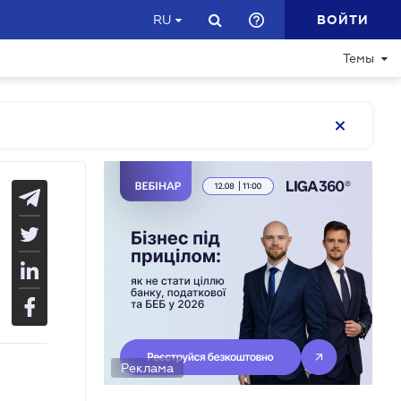
ВОЙТИ
RU
Темы
Реклама