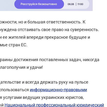
ожности, но и большая ответственность. К
уждена отстаивать свое право на суверенность.
 и ее жителей впереди прекрасное будущее и
мье стран ЕС.
раины достижения поставленных задач, никогда
благополучия и удачи!
ательстве и всегда держать руку на пульсе
спользоваться
информационно-правовыми
ся услугами ведущих украинских юристов,
ый
Национальный профессиональный юридический