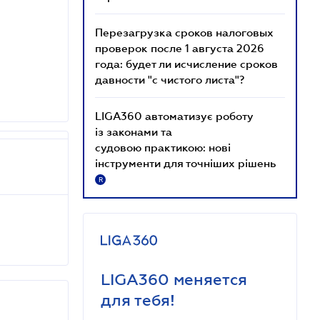
Перезагрузка сроков налоговых
проверок после 1 августа 2026
года: будет ли исчисление сроков
давности "с чистого листа"?
LIGA360 автоматизує роботу
із законами та
судовою практикою: нові
інструменти для точніших рішень
R
LIGA360 меняется
для тебя!