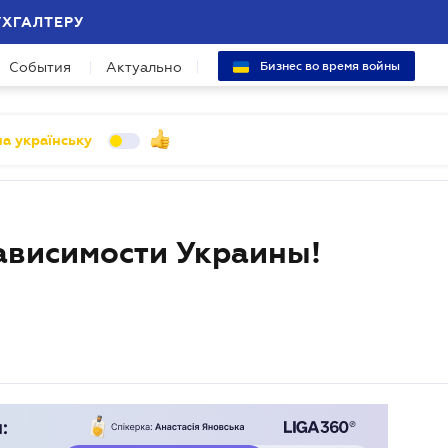
УХГАЛТЕРУ
События
Актуально
Бизнес во время войны
а українську
ависимости Украины!