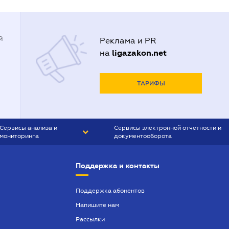
й
Реклама и PR
ligazakon.net
на
ТАРИФЫ
Сервисы анализа и
Сервисы электронной отчетности и
мониторинга
документооборота
CONTR AGENT
Liga:REPORT
Поддержка и контакты
SMS-МАЯК
VERDICTUM
Поддержка абонентов
Напишите нам
SEMANTRUM
Рассылки
SMS-МАЯК ИПОТЕКА