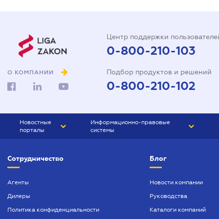
Центр поддержки пользователе
0-800-210-103
Подбор продуктов и решений
О КОМПАНИИ
0-800-210-102
Новостные
Информационно-правовые
порталы
системы
ЮРЛИГА
Право Украины
Сотрудничество
Блог
БИЗНЕС
ГРАНД
БУХГАЛТЕР.ua
ПРАЙМ
Агенты
Новости компании
Дилеры
Руководства
БУХГАЛТЕР ПРОФ
Политика конфиденциальности
Каталоги компаний
ЮРИСТ ПРОФ