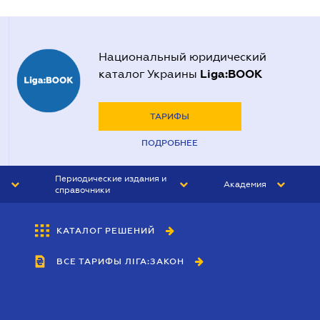
Национальный юридический
Liga:BOOK
каталог Украины
ТАРИФЫ
ПОДРОБНЕЕ
Периодические издания и
Академия
справочники
ЮРИСТ&ЗАКОН
АКАДЕМИЯ ЛІГА:ЗАКОН
КАТАЛОГ РЕШЕНИЙ
БУХГАЛТЕР&ЗАКОН
ВСЕ ТАРИФЫ ЛІГА:ЗАКОН
ВЕСТНИК МСФО
ИНТЕРБУХ
ЛИЧНЫЙ ЭКСПЕРТ