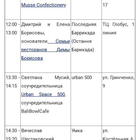
Musse Confectionery
17
12:00 -
Дмитрий и Елена
Последняя
ТЦ Глобус, 1
13:00
Борисовы,
Баррикада
линия
основатели
Семьи
(Остання
ресторанов Димы
Барикада)
Борисова
13:30 -
Светлана Мусий,
urban 500
ул. Гринченко,
14:15
соучредительница
9
Urban Space 500
,
соучредительница
BaliBowlCafe
14:30 -
Вячеслав
Умка
ул.
15:20
Шестаковский,
Костёльная, 6