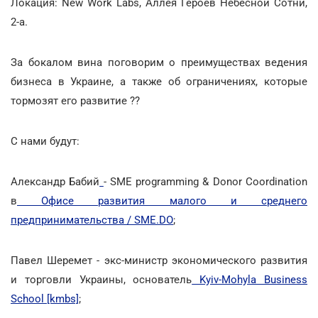
Локация: New Work Labs, Аллея Героев Небесной Сотни,
2-а.
За бокалом вина поговорим о преимуществах ведения
бизнеса в Украине, а также об ограничениях, которые
тормозят его развитие ??
С нами будут:
Александр Бабий
- SME programming & Donor Coordination
в
Офисе развития малого и среднего
предпринимательства / SME.DO
;
Павел Шеремет - экс-министр экономического развития
и торговли Украины, основатель
Kyiv-Mohyla Business
School [kmbs]
;