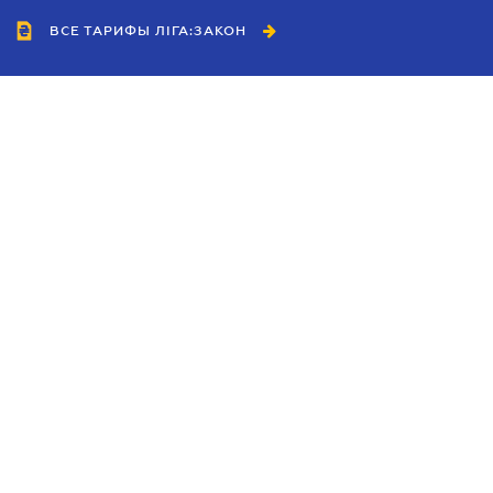
ВСЕ ТАРИФЫ ЛІГА:ЗАКОН
Сотрудничество
Агенты
Дилеры
Политика
конфиденциальности
Условия использования
сайта
Реклама
Блог
Новости компании
Руководства
Каталоги компаний
Темы в центре внимания