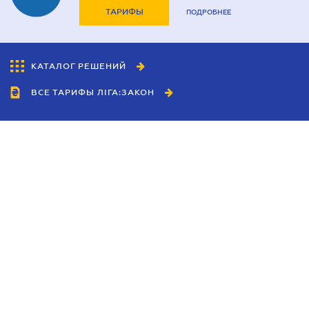
ТАРИФЫ
ПОДРОБНЕЕ
КАТАЛОГ РЕШЕНИЙ
ВСЕ ТАРИФЫ ЛІГА:ЗАКОН
Сотрудничество
Агенты
Дилеры
Политика
конфиденциальности
Условия использования
сайта
Реклама
Блог