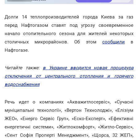
Долги 14 теплопроизводителей города Киева за газ
перед Нафтогазом ставят под угрозу своевременное
начало отопительного сезона для жителей некоторых
столичных микрорайонов. Об этом
сообщили
в
Нафтогазе.
Читайте также:
в Украине вводится новая процедура
отключения от центрального отопления и горячего
водоснабжения
Речь идет о компаниях «Акважитлосервіс», «Сучасні
муніципальні технології», «Вертон Технолоджі», «Елізіум
ЖЕО», «Енерго Сервіс Груп», «Еско-Експерт», «Ефективні
енергетичні системи», «Житлокомфорт», «Житло-Сервіс»,
«Сент Софія Проперті Менеджмент», «Щорса, 32 ЖЕП»,