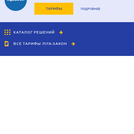
ТАРИФЫ
ПОДРОБНЕЕ
КАТАЛОГ РЕШЕНИЙ
ВСЕ ТАРИФЫ ЛІГА:ЗАКОН
Сотрудничество
Агенты
Дилеры
Политика
конфиденциальности
Условия использования
сайта
Реклама
Блог